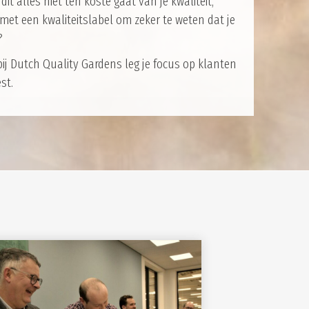
dit alles niet ten koste gaat van je kwaliteit,
et een kwaliteitslabel om zeker te weten dat je
?
bij Dutch Quality Gardens leg je focus op klanten
st.